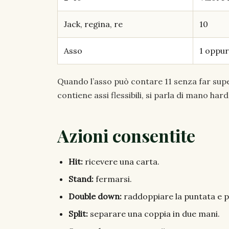
Jack, regina, re
10
Asso
1 oppur
Quando l’asso può contare 11 senza far supe
contiene assi flessibili, si parla di mano hard
Azioni consentite
Hit:
ricevere una carta.
Stand:
fermarsi.
Double down:
raddoppiare la puntata e p
Split:
separare una coppia in due mani.