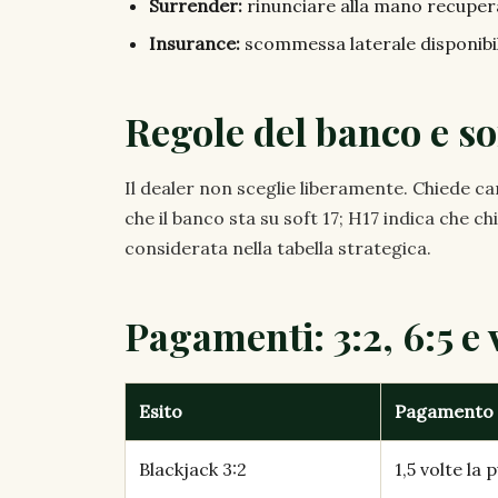
Surrender:
rinunciare alla mano recuper
Insurance:
scommessa laterale disponibi
Regole del banco e so
Il dealer non sceglie liberamente. Chiede cart
che il banco sta su soft 17; H17 indica che c
considerata nella tabella strategica.
Pagamenti: 3:2, 6:5 e
Esito
Pagamento
Blackjack 3:2
1,5 volte la 