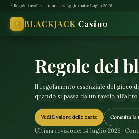
🃏 Regole, tavoli e strumenti
📅 Aggiornato: Luglio 2026
BLACKJACK
Casino
🃏
Regole del b
Il regolamento essenziale del gioco d
quando si passa da un tavolo all’altro.
Vedi il valore delle carte
Consulta la 
Ultima revisione: 14 luglio 2026 · Co