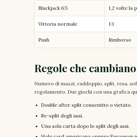
Blackjack 6:5
1,2 volte la
Vittoria normale
1:1
Push
Rimborso
Regole che cambiano 
Numero di mazzi, raddoppio, split, resa, so
regolamento. Due giochi con una grafica qua
Double after split consentito o vietato.
Re-split degli assi.
Una sola carta dopo lo split degli assi.
Hole card americana oppure European n