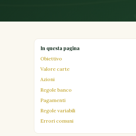
In questa pagina
Obiettivo
Valore carte
Azioni
Regole banco
Pagamenti
Regole variabili
Errori comuni