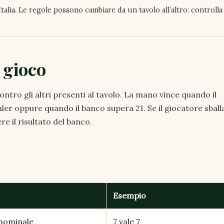
Italia. Le regole possono cambiare da un tavolo all’altro: controlla
l gioco
ntro gli altri presenti al tavolo. La mano vince quando il
aler oppure quando il banco supera 21. Se il giocatore sball
e il risultato del banco.
Esempio
 nominale
7 vale 7