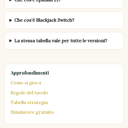
Che cos’è Blackjack Switch?
La stessa tabella vale per tutte le versioni?
Approfondimenti
Come si gioca
Regole del tavolo
Tabella strategia
Simulatore gratuito