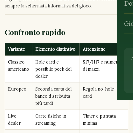
Do
sempre la schermata informativa del gioco.
Gi
Confronto rapido
Variante
Elemento distintivo
Attenzione
A
Classico
Hole card e
S17/H17 e numero
americano
possibile peek del
di mazzi
dealer
Europeo
Seconda carta del
Regola no-hole-
banco distribuita
card
più tardi
Live
Carte fisiche in
Timer e puntata
dealer
streaming
minima