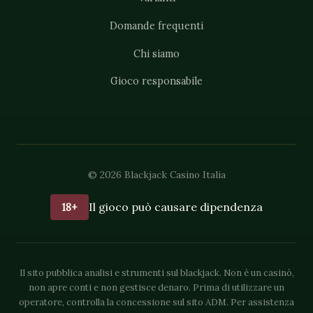
Domande frequenti
Chi siamo
Gioco responsabile
© 2026 Blackjack Casino Italia
Il gioco può causare dipendenza
18+
Il sito pubblica analisi e strumenti sul blackjack. Non è un casinò,
non apre conti e non gestisce denaro. Prima di utilizzare un
operatore, controlla la concessione sul sito ADM. Per assistenza