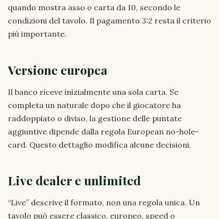
quando mostra asso o carta da 10, secondo le
condizioni del tavolo. Il pagamento 3:2 resta il criterio
più importante.
Versione europea
Il banco riceve inizialmente una sola carta. Se
completa un naturale dopo che il giocatore ha
raddoppiato o diviso, la gestione delle puntate
aggiuntive dipende dalla regola European no-hole-
card. Questo dettaglio modifica alcune decisioni.
Live dealer e unlimited
“Live” descrive il formato, non una regola unica. Un
tavolo può essere classico, europeo, speed o