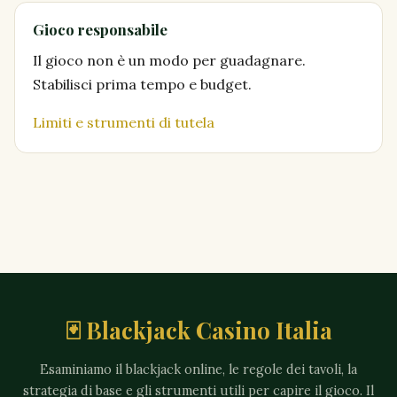
Gioco responsabile
Il gioco non è un modo per guadagnare.
Stabilisci prima tempo e budget.
Limiti e strumenti di tutela
🃏 Blackjack Casino Italia
Esaminiamo il blackjack online, le regole dei tavoli, la
strategia di base e gli strumenti utili per capire il gioco. Il