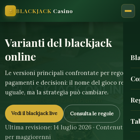
BLACKJACK
Casino
🃏
Varianti del blackjack
online
Bl
Le versioni principali confrontate per regole,
Co
pagamenti e decisioni: il nome del gioco resta
uguale, ma la strategia può cambiare.
Re
Vedi il blackjack live
Consulta le regole
Tab
Ultima revisione: 14 luglio 2026 · Contenuto
per maggiorenni